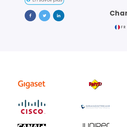
Chan
FR
EN